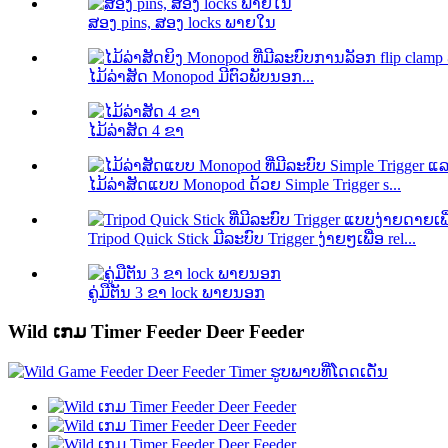
ສອງ pins, ສອງ locks ພາຍໃນ
ໄມ້​ລ່າ​ສັດ Monopod ມີ​ຕົວ​ພັບ​ນອກ...
ໄມ້ລ່າສັດ 4 ຂາ
ໄມ້ລ່າສັດແບບ Monopod ດ້ວຍ Simple Trigger s...
Tripod Quick Stick ມີລະບົບ Trigger ງ່າຍໆເພື່ອ rel...
ຄູ່ມືຕັນ 3 ຂາ lock ພາຍນອກ
Wild ເກມ Timer Feeder Deer Feeder