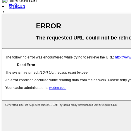
ສົ່ງອີເມວ
x