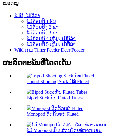
ໝວດໝູ່
ໄມ້ຕີ້, ໄມ້ຕີ້ລ່າ
ໄມ້ຄ້ອນຕີ 1 ອັນ
ໄມ້ຄ້ອນຍິງ 2 ຂາ
ໄມ້ຄ້ອນຍິງ 3 ຂາ
ໄມ້ຄ້ອນຕີ 4 ເຫຼັ້ມ, ໄມ້ຕີ້ລ່າ
ໄມ້ຄ້ອນຕີ 5 ເຫຼັ້ມ, ໄມ້ຕີ້ລ່າ
Wild ເກມ Timer Feeder Deer Feeder
ຜະລິດຕະພັນທີ່ໂດດເດັ່ນ
Tripod Shooting Stick ມີທໍ່ Fluted
Bipod Stick ກັບ Fluted Tubes
Monopod ຕິດດ້ວຍທໍ່ Fluted
ໄມ້ Monopod ມີ 2 ສ່ວນໂດຍທໍ່ກາກບອນ