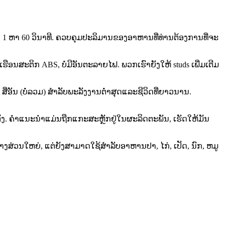
ງເປັນ 1 ຫາ 60 ວິນາທີ. ຄວບຄຸມປະລິມານຂອງອາຫານທີ່ທ່ານຕ້ອງການທີ່ຈະ
ອນ​ສະ​ຕິກ ABS​, ບໍ່​ມີ​ອັນ​ຕະ​ລາຍ​ໄຟ​. ພວກເຮົາຍັງໃຫ້ studs ເພີ່ມເຕີມ
່ອັນ (ບໍ່ລວມ) ສໍາລັບພະລັງງານຕ່ໍາສຸດແລະຊີວິດທີ່ຍາວນານ.
ຕັ້ງ. ຄໍາແນະນໍາແມ່ນຖືກແກະສະຫຼັກຢູ່ໃນຜະລິດຕະພັນ, ເຮັດໃຫ້ມັນ
່ວນໃຫຍ່, ແຕ່ຍັງສາມາດໃຊ້ສໍາລັບອາຫານປາ, ໄກ່, ເປັດ, ນົກ, ຫມູ