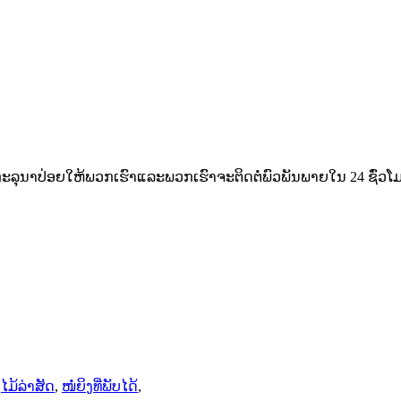
ະ​ລຸ​ນາ​ປ່ອຍ​ໃຫ້​ພວກ​ເຮົາ​ແລະ​ພວກ​ເຮົາ​ຈະ​ຕິດ​ຕໍ່​ພົວ​ພັນ​ພາຍ​ໃນ 24 ຊົ່ວ​ໂມ
,
ໄມ້ລ່າສັດ
,
ໜໍ່ຍິງທີ່ພັບໄດ້
,