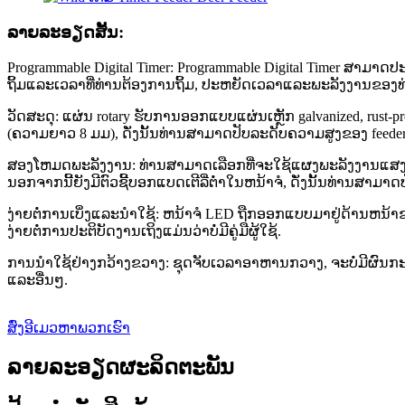
ລາຍ​ລະ​ອຽດ​ສັ້ນ​:
Programmable Digital Timer: Programmable Digital Timer ສາມາດປ
ຖິ້ມແລະເວລາທີ່ທ່ານຕ້ອງການຖິ້ມ, ປະຫຍັດເວລາແລະພະລັງງານຂອງທ່ານ
ວັດສະດຸ: ແຜ່ນ rotary ຮັບການອອກແບບແຜ່ນເຫຼັກ galvanized, rust-proof, c
(ຄວາມຍາວ 8 ມມ), ດັ່ງນັ້ນທ່ານສາມາດປັບລະດັບຄວາມສູງຂອງ feeder
ສອງໂຫມດພະລັງງານ: ທ່ານສາມາດເລືອກທີ່ຈະໃຊ້ແຜງພະລັງງານແສງອາທິດ 1
ນອກຈາກນີ້ຍັງມີຕົວຊີ້ບອກແບດເຕີລີ່ຕ່ໍາໃນຫນ້າຈໍ, ດັ່ງນັ້ນທ່ານສາມາ
ງ່າຍຕໍ່ການເບິ່ງແລະນໍາໃຊ້: ຫນ້າຈໍ LED ຖືກອອກແບບມາຢູ່ດ້ານຫນ້າຂອ
ງ່າຍຕໍ່ການປະຕິບັດງານເຖິງແມ່ນວ່າບໍ່ມີຄູ່ມືຜູ້ໃຊ້.
ການນໍາໃຊ້ຢ່າງກວ້າງຂວາງ: ຊຸດຈັບເວລາອາຫານກວາງ, ຈະບໍ່ມີຜົນກ
ແລະອື່ນໆ.
ສົ່ງອີເມວຫາພວກເຮົາ
ລາຍລະອຽດຜະລິດຕະພັນ