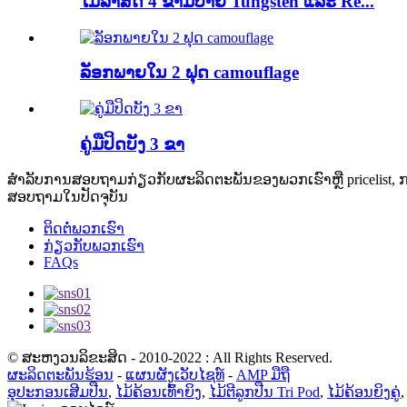
ໄມ້ລ່າສັດ 4 ຂາມີປາຍ Tungsten ແລະ Re...
ລັອກພາຍໃນ 2 ຟຸດ camouflage
ຄູ່ມືປິດບັງ 3 ຂາ
ສໍາ​ລັບ​ການ​ສອບ​ຖາມ​ກ່ຽວ​ກັບ​ຜະ​ລິດ​ຕະ​ພັນ​ຂອງ​ພວກ​ເຮົາ​ຫຼື pricelist​, ກ
ສອບ​ຖາມ​ໃນ​ປັດ​ຈຸ​ບັນ​
ຕິດຕໍ່ພວກເຮົາ
ກ່ຽວກັບພວກເຮົາ
FAQs
© ສະຫງວນລິຂະສິດ - 2010-2022 : All Rights Reserved.
ຜະລິດຕະພັນຮ້ອນ
-
ແຜນຜັງເວັບໄຊທ໌
-
AMP ມືຖື
ອຸປະກອນເສີມປືນ
,
ໄມ້ຄ້ອນເທົ້າຍິງ
,
ໄມ້ຕີລູກປືນ Tri Pod
,
ໄມ້ຄ້ອນຍິງຄູ່