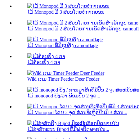
ໄມ້ Monopod ມີ 3 ສ່ວນໂດຍທໍ່ກາກບອນ
ໄມ້ Monopod ມີ 2 ສ່ວນໂດຍການເຮັດສໍາເລັດຮູບ camoufl
ໄມ້ Monopod ທີ່ມີຮູບຊົງ camouflage
ໄມ້ຄ້ອນຍິງ 4 ຂາ
Wild ເກມ Timer Feeder Deer Feeder
ໄມ້ monopod ຍິງ/ລ່າ ພ້ອມປືນ 2 ຈຸດ...
ໄມ້ Monopod ໂດຍ 2 ຈຸດ ສ່ວນທີ່ເຫຼືອປືນມີ 3 ສ່ວນ...
ໄມ້ລ່າສັດແບບ Bipod ທີ່ມີຝາບິດພາຍໃນ...