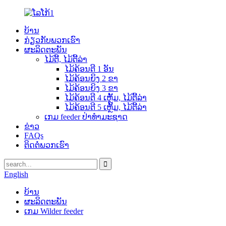
ບ້ານ
ກ່ຽວກັບພວກເຮົາ
ຜະລິດຕະພັນ
ໄມ້ຕີ້, ໄມ້ຕີ້ລ່າ
ໄມ້ຄ້ອນຕີ 1 ອັນ
ໄມ້ຄ້ອນຍິງ 2 ຂາ
ໄມ້ຄ້ອນຍິງ 3 ຂາ
ໄມ້ຄ້ອນຕີ 4 ເຫຼັ້ມ, ໄມ້ຕີ້ລ່າ
ໄມ້ຄ້ອນຕີ 5 ເຫຼັ້ມ, ໄມ້ຕີ້ລ່າ
ເກມ feeder ປ່າທໍາມະຊາດ
ຂ່າວ
FAQs
ຕິດຕໍ່ພວກເຮົາ
English
ບ້ານ
ຜະລິດຕະພັນ
ເກມ Wilder feeder