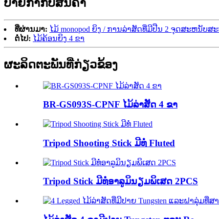
ປ້າຍກຳກັບສິນຄ້າ
ທີ່ຜ່ານມາ:
ໄມ້ monopod ຍິງ / ການລ່າສັດທີ່ມີປືນ 2 ຈຸດສະຫນັບສະຫ
ຕໍ່ໄປ:
ໄມ້ຄ້ອນຍິງ 4 ຂາ
ຜະລິດຕະພັນທີ່ກ່ຽວຂ້ອງ
BR-GS093S-CPNF ໄມ້ລ່າສັດ 4 ຂາ
Tripod Shooting Stick ມີທໍ່ Fluted
Tripod Stick ມີທໍ່ອາລູມິນຽມພິເສດ 2PCS