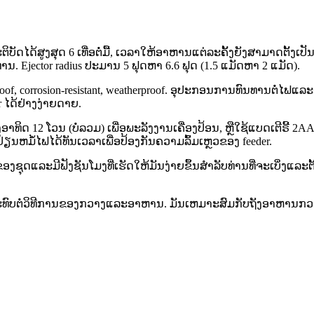
ະຕິບັດໄດ້ສູງສຸດ 6 ເທື່ອຕໍ່ມື້, ເວລາໃຫ້ອາຫານແຕ່ລະຄັ້ງຍັງສາມາດຕັ້
. Ejector radius ປະມານ 5 ຟຸດຫາ 6.6 ຟຸດ (1.5 ແມັດຫາ 2 ແມັດ).
orrosion-resistant, weatherproof. ອຸ​ປະ​ກອນ​ການ​ທົນ​ທານ​ຕໍ່​ໄຟ​ແລະ​ເຮື
 ໄດ້ຢ່າງງ່າຍດາຍ.
2 ໂວນ (ບໍ່ລວມ) ເພື່ອພະລັງງານເຄື່ອງປ້ອນ, ຫຼືໃຊ້ແບດເຕີຣີ້ 2AA ສີ
ດປ່ຽນຫມໍ້ໄຟໄດ້ທັນເວລາເພື່ອປ້ອງກັນຄວາມລົ້ມເຫຼວຂອງ feeder.
ງຊຸດແລະມີຟັງຊັນໂມງທີ່ເຮັດໃຫ້ມັນງ່າຍຂຶ້ນສໍາລັບທ່ານທີ່ຈະເບິ່ງແລະ
ະທົບຕໍ່ວິທີການຂອງກວາງແລະອາຫານ. ມັນເຫມາະສົມກັບຖັງອາຫານກວາງສ