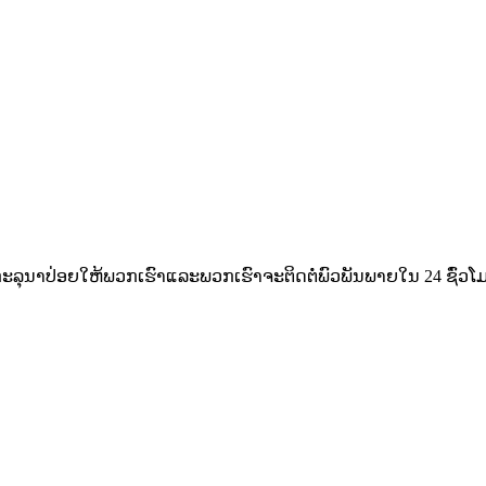
ະ​ລຸ​ນາ​ປ່ອຍ​ໃຫ້​ພວກ​ເຮົາ​ແລະ​ພວກ​ເຮົາ​ຈະ​ຕິດ​ຕໍ່​ພົວ​ພັນ​ພາຍ​ໃນ 24 ຊົ່ວ​ໂມ