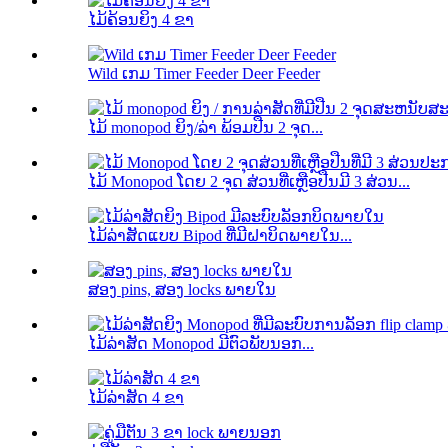
ໄມ້ຄ້ອນຍິງ 4 ຂາ
Wild ເກມ Timer Feeder Deer Feeder
ໄມ້ monopod ຍິງ/ລ່າ ພ້ອມປືນ 2 ຈຸດ...
ໄມ້ Monopod ໂດຍ 2 ຈຸດ ສ່ວນທີ່ເຫຼືອປືນມີ 3 ສ່ວນ...
ໄມ້ລ່າສັດແບບ Bipod ທີ່ມີຝາບິດພາຍໃນ...
ສອງ pins, ສອງ locks ພາຍໃນ
ໄມ້​ລ່າ​ສັດ Monopod ມີ​ຕົວ​ພັບ​ນອກ...
ໄມ້ລ່າສັດ 4 ຂາ