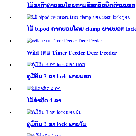
ໄມ້ຂາຕັ້ງຄາບອນໂດຍການລັອກຕົວຍຶດດ້ານນອກ
ໄມ້ bipod ກາກບອນໂດຍ clamp ພາຍນອກ lock
Wild ເກມ Timer Feeder Deer Feeder
ຄູ່ມືຕັນ 3 ຂາ lock ພາຍນອກ
ໄມ້ລ່າສັດ 4 ຂາ
ຄູ່ມືຕັນ 3 ຂາ lock ພາຍໃນ