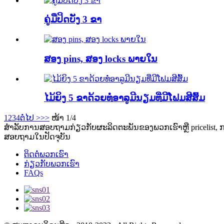
ຄູ່ມືປິດບັງ 3 ຂາ
ສອງ pins, ສອງ locks ພາຍໃນ
ໄມ້ຍິງ 5 ຂາດ້ວຍທໍ່ອາລູມີນຽມທີ່ມີໂຟມສີສົ້ມ
1
2
3
4
ຕໍ່ໄປ >
>>
ໜ້າ 1/4
ສໍາ​ລັບ​ການ​ສອບ​ຖາມ​ກ່ຽວ​ກັບ​ຜະ​ລິດ​ຕະ​ພັນ​ຂອງ​ພວກ​ເຮົາ​ຫຼື pricelist​, ກ
ສອບ​ຖາມ​ໃນ​ປັດ​ຈຸ​ບັນ​
ຕິດຕໍ່ພວກເຮົາ
ກ່ຽວກັບພວກເຮົາ
FAQs