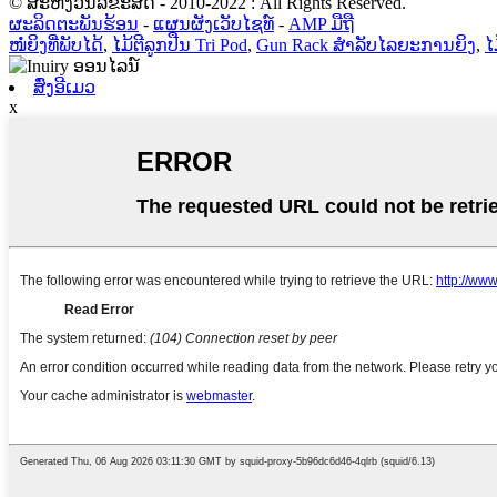
© ສະຫງວນລິຂະສິດ - 2010-2022 : All Rights Reserved.
ຜະລິດຕະພັນຮ້ອນ
-
ແຜນຜັງເວັບໄຊທ໌
-
AMP ມືຖື
ໜໍ່ຍິງທີ່ພັບໄດ້
,
ໄມ້ຕີລູກປືນ Tri Pod
,
Gun Rack ສໍາລັບໄລຍະການຍິງ
,
ໄ
ສົ່ງອີເມວ
x