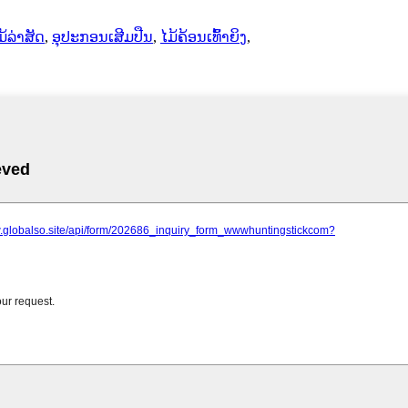
ມ້ລ່າສັດ
,
ອຸປະກອນເສີມປືນ
,
ໄມ້ຄ້ອນເທົ້າຍິງ
,