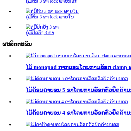
ຄູ່ມືຕັນ 3 ຂາ lock ພາຍນອກ
ຄູ່ມືຕັນ 3 ຂາ lock ພາຍໃນ
ຄູ່ມືປິດບັງ 3 ຂາ
ຜະລິດຕະພັນ
ໄມ້ monopod ກາກບອນໂດຍການລັອກ clamp
ໄມ້ຄ້ອນຄາບອນ 5 ຂາໂດຍການລັອກຕົວຍຶດດ້າ
ໄມ້ຄ້ອນຄາບອນ 4 ຂາໂດຍການລັອກຕົວຍຶດດ້າ