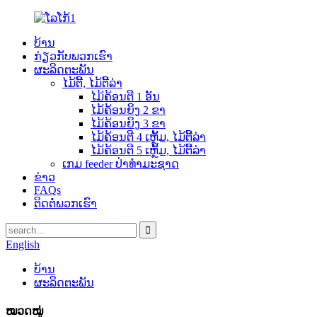
ບ້ານ
ກ່ຽວກັບພວກເຮົາ
ຜະລິດຕະພັນ
ໄມ້ຕີ້, ໄມ້ຕີ້ລ່າ
ໄມ້ຄ້ອນຕີ 1 ອັນ
ໄມ້ຄ້ອນຍິງ 2 ຂາ
ໄມ້ຄ້ອນຍິງ 3 ຂາ
ໄມ້ຄ້ອນຕີ 4 ເຫຼັ້ມ, ໄມ້ຕີ້ລ່າ
ໄມ້ຄ້ອນຕີ 5 ເຫຼັ້ມ, ໄມ້ຕີ້ລ່າ
ເກມ feeder ປ່າທໍາມະຊາດ
ຂ່າວ
FAQs
ຕິດຕໍ່ພວກເຮົາ
English
ບ້ານ
ຜະລິດຕະພັນ
ໝວດໝູ່