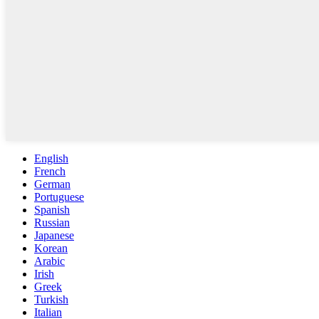
English
French
German
Portuguese
Spanish
Russian
Japanese
Korean
Arabic
Irish
Greek
Turkish
Italian