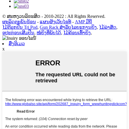
© ສະຫງວນລິຂະສິດ - 2010-2022 : All Rights Reserved.
ຜະລິດຕະພັນຮ້ອນ
-
ແຜນຜັງເວັບໄຊທ໌
-
AMP ມືຖື
ໄມ້ຕີລູກປືນ Tri Pod
,
Gun Rack ສໍາລັບໄລຍະການຍິງ
,
ໄມ້ລ່າສັດ
,
ອຸປະກອນເສີມປືນ
,
ໜໍ່ຍິງທີ່ພັບໄດ້
,
ໄມ້ຄ້ອນເທົ້າຍິງ
,
ສົ່ງອີເມວ
x