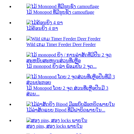
ໄມ້ Monopod ທີ່ມີຮູບຊົງ camouflage
ໄມ້ຄ້ອນຍິງ 4 ຂາ
Wild ເກມ Timer Feeder Deer Feeder
ໄມ້ monopod ຍິງ/ລ່າ ພ້ອມປືນ 2 ຈຸດ...
ໄມ້ Monopod ໂດຍ 2 ຈຸດ ສ່ວນທີ່ເຫຼືອປືນມີ 3
ສ່ວນ...
ໄມ້ລ່າສັດແບບ Bipod ທີ່ມີຝາບິດພາຍໃນ...
ສອງ pins, ສອງ locks ພາຍໃນ