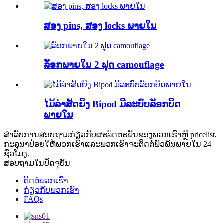
ສອງ pins, ສອງ locks ພາຍໃນ
ລັອກພາຍໃນ 2 ຟຸດ camouflage
ໄມ້ລ່າສັດຍິງ Bipod ມີລະບົບລັອກບິດ
ພາຍໃນ
ສໍາ​ລັບ​ການ​ສອບ​ຖາມ​ກ່ຽວ​ກັບ​ຜະ​ລິດ​ຕະ​ພັນ​ຂອງ​ພວກ​ເຮົາ​ຫຼື pricelist​,
ກະ​ລຸ​ນາ​ປ່ອຍ​ໃຫ້​ພວກ​ເຮົາ​ແລະ​ພວກ​ເຮົາ​ຈະ​ຕິດ​ຕໍ່​ພົວ​ພັນ​ພາຍ​ໃນ 24
ຊົ່ວ​ໂມງ​.
ສອບ​ຖາມ​ໃນ​ປັດ​ຈຸ​ບັນ​
ຕິດຕໍ່ພວກເຮົາ
ກ່ຽວກັບພວກເຮົາ
FAQs