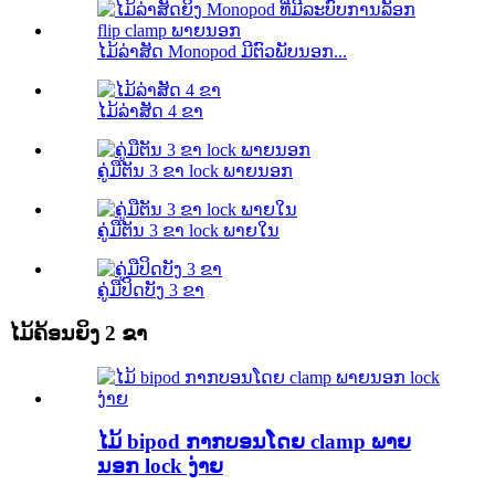
ໄມ້​ລ່າ​ສັດ Monopod ມີ​ຕົວ​ພັບ​ນອກ...
ໄມ້ລ່າສັດ 4 ຂາ
ຄູ່ມືຕັນ 3 ຂາ lock ພາຍນອກ
ຄູ່ມືຕັນ 3 ຂາ lock ພາຍໃນ
ຄູ່ມືປິດບັງ 3 ຂາ
ໄມ້ຄ້ອນຍິງ 2 ຂາ
ໄມ້ bipod ກາກບອນໂດຍ clamp ພາຍ
ນອກ lock ງ່າຍ