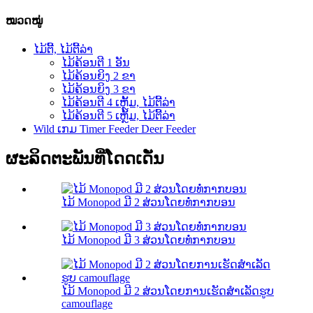
ໝວດໝູ່
ໄມ້ຕີ້, ໄມ້ຕີ້ລ່າ
ໄມ້ຄ້ອນຕີ 1 ອັນ
ໄມ້ຄ້ອນຍິງ 2 ຂາ
ໄມ້ຄ້ອນຍິງ 3 ຂາ
ໄມ້ຄ້ອນຕີ 4 ເຫຼັ້ມ, ໄມ້ຕີ້ລ່າ
ໄມ້ຄ້ອນຕີ 5 ເຫຼັ້ມ, ໄມ້ຕີ້ລ່າ
Wild ເກມ Timer Feeder Deer Feeder
ຜະລິດຕະພັນທີ່ໂດດເດັ່ນ
ໄມ້ Monopod ມີ 2 ສ່ວນໂດຍທໍ່ກາກບອນ
ໄມ້ Monopod ມີ 3 ສ່ວນໂດຍທໍ່ກາກບອນ
ໄມ້ Monopod ມີ 2 ສ່ວນໂດຍການເຮັດສໍາເລັດຮູບ
camouflage