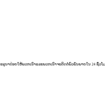
ະ​ລຸ​ນາ​ປ່ອຍ​ໃຫ້​ພວກ​ເຮົາ​ແລະ​ພວກ​ເຮົາ​ຈະ​ຕິດ​ຕໍ່​ພົວ​ພັນ​ພາຍ​ໃນ 24 ຊົ່ວ​ໂມ