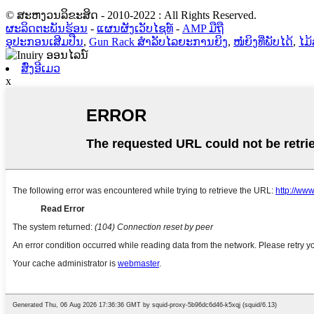
© ສະຫງວນລິຂະສິດ - 2010-2022 : All Rights Reserved.
ຜະລິດຕະພັນຮ້ອນ
-
ແຜນຜັງເວັບໄຊທ໌
-
AMP ມືຖື
ອຸປະກອນເສີມປືນ
,
Gun Rack ສໍາລັບໄລຍະການຍິງ
,
ໜໍ່ຍິງທີ່ພັບໄດ້
,
ໄມ້
ສົ່ງອີເມວ
x