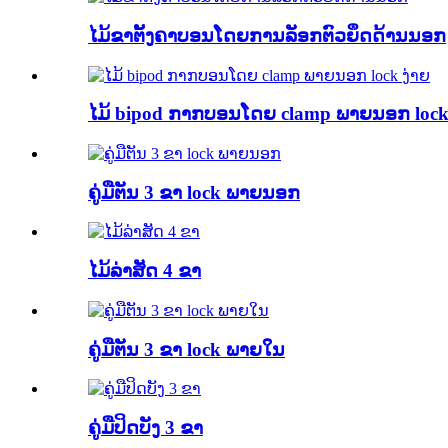
ໄມ້ຂາຕັ້ງຄາບອນໂດຍການລັອກຕົວຍຶດດ້ານນອກ
ໄມ້ bipod ກາກບອນໂດຍ clamp ພາຍນອກ lock
ຄູ່ມືຕັນ 3 ຂາ lock ພາຍນອກ
ໄມ້ລ່າສັດ 4 ຂາ
ຄູ່ມືຕັນ 3 ຂາ lock ພາຍໃນ
ຄູ່ມືປິດບັງ 3 ຂາ