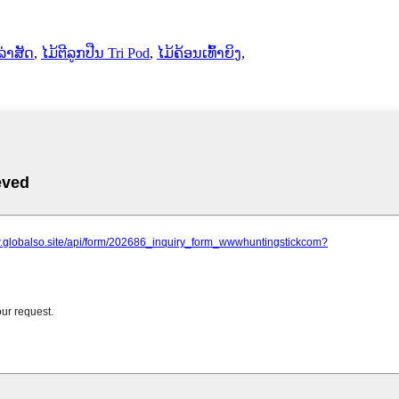
ລ່າສັດ
,
ໄມ້ຕີລູກປືນ Tri Pod
,
ໄມ້ຄ້ອນເທົ້າຍິງ
,