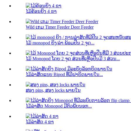
ໄມ້ຄ້ອນຍິງ 4 ຂາ
Wild ເກມ Timer Feeder Deer Feeder
ໄມ້ monopod ຍິງ/ລ່າ ພ້ອມປືນ 2 ຈຸດ...
ໄມ້ Monopod ໂດຍ 2 ຈຸດ ສ່ວນທີ່ເຫຼືອປືນມີ 3 ສ່ວນ...
ໄມ້ລ່າສັດແບບ Bipod ທີ່ມີຝາບິດພາຍໃນ...
ສອງ pins, ສອງ locks ພາຍໃນ
ໄມ້​ລ່າ​ສັດ Monopod ມີ​ຕົວ​ພັບ​ນອກ...
ໄມ້ລ່າສັດ 4 ຂາ