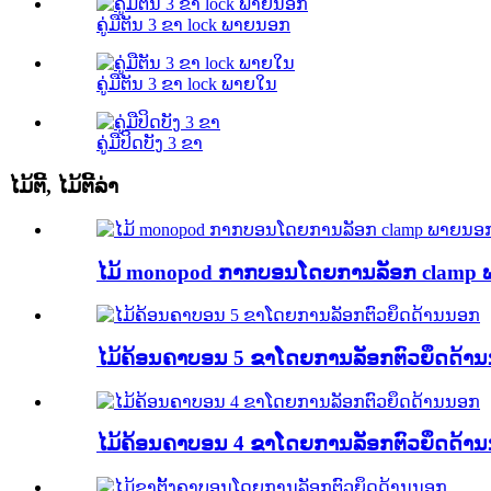
ຄູ່ມືຕັນ 3 ຂາ lock ພາຍນອກ
ຄູ່ມືຕັນ 3 ຂາ lock ພາຍໃນ
ຄູ່ມືປິດບັງ 3 ຂາ
ໄມ້ຕີ້, ໄມ້ຕີ້ລ່າ
ໄມ້ monopod ກາກບອນໂດຍການລັອກ clamp
ໄມ້ຄ້ອນຄາບອນ 5 ຂາໂດຍການລັອກຕົວຍຶດດ້າ
ໄມ້ຄ້ອນຄາບອນ 4 ຂາໂດຍການລັອກຕົວຍຶດດ້າ