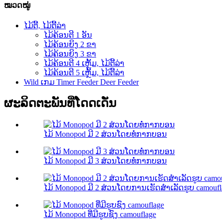
ໝວດໝູ່
ໄມ້ຕີ້, ໄມ້ຕີ້ລ່າ
ໄມ້ຄ້ອນຕີ 1 ອັນ
ໄມ້ຄ້ອນຍິງ 2 ຂາ
ໄມ້ຄ້ອນຍິງ 3 ຂາ
ໄມ້ຄ້ອນຕີ 4 ເຫຼັ້ມ, ໄມ້ຕີ້ລ່າ
ໄມ້ຄ້ອນຕີ 5 ເຫຼັ້ມ, ໄມ້ຕີ້ລ່າ
Wild ເກມ Timer Feeder Deer Feeder
ຜະລິດຕະພັນທີ່ໂດດເດັ່ນ
ໄມ້ Monopod ມີ 2 ສ່ວນໂດຍທໍ່ກາກບອນ
ໄມ້ Monopod ມີ 3 ສ່ວນໂດຍທໍ່ກາກບອນ
ໄມ້ Monopod ມີ 2 ສ່ວນໂດຍການເຮັດສໍາເລັດຮູບ camoufl
ໄມ້ Monopod ທີ່ມີຮູບຊົງ camouflage