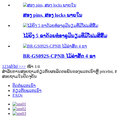
ສອງ pins, ສອງ locks ພາຍໃນ
ໄມ້ຍິງ 5 ຂາດ້ວຍທໍ່ອາລູມີນຽມທີ່ມີໂຟມສີສົ້ມ
BR-GS092S-CPNB ໄມ້ລ່າສັດ 4 ຂາ
1
2
3
4
ຕໍ່ໄປ >
>>
ໜ້າ 1/4
ສໍາ​ລັບ​ການ​ສອບ​ຖາມ​ກ່ຽວ​ກັບ​ຜະ​ລິດ​ຕະ​ພັນ​ຂອງ​ພວກ​ເຮົາ​ຫຼື pricelist​, ກ
ສອບ​ຖາມ​ໃນ​ປັດ​ຈຸ​ບັນ​
ຕິດຕໍ່ພວກເຮົາ
ກ່ຽວກັບພວກເຮົາ
FAQs