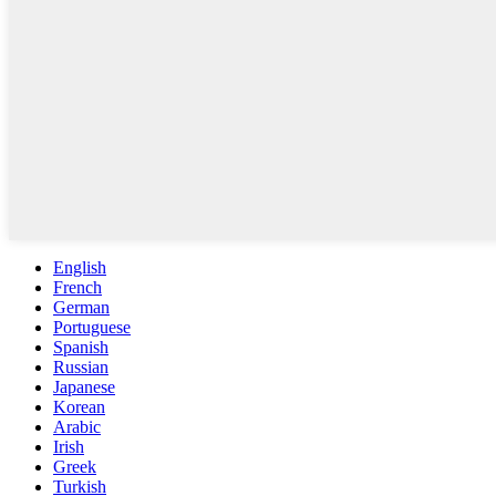
English
French
German
Portuguese
Spanish
Russian
Japanese
Korean
Arabic
Irish
Greek
Turkish