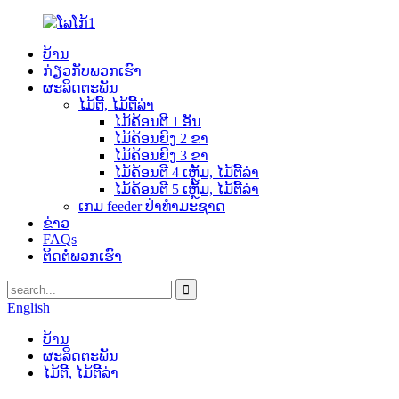
ບ້ານ
ກ່ຽວກັບພວກເຮົາ
ຜະລິດຕະພັນ
ໄມ້ຕີ້, ໄມ້ຕີ້ລ່າ
ໄມ້ຄ້ອນຕີ 1 ອັນ
ໄມ້ຄ້ອນຍິງ 2 ຂາ
ໄມ້ຄ້ອນຍິງ 3 ຂາ
ໄມ້ຄ້ອນຕີ 4 ເຫຼັ້ມ, ໄມ້ຕີ້ລ່າ
ໄມ້ຄ້ອນຕີ 5 ເຫຼັ້ມ, ໄມ້ຕີ້ລ່າ
ເກມ feeder ປ່າທໍາມະຊາດ
ຂ່າວ
FAQs
ຕິດຕໍ່ພວກເຮົາ
English
ບ້ານ
ຜະລິດຕະພັນ
ໄມ້ຕີ້, ໄມ້ຕີ້ລ່າ